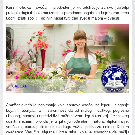
Kurs i obuka – cvećar –
predviđen je vid edukacije za sve ljubitelje
prelepih duginih boja nanizanih u prirodnom bogatstvu koje samo treba
uočiti, znati spojiti i od njih naparaviti ceo svet u malom – cveća!
Aranžer cveća je zanimanje koje zahteva osećaj za lepotu, slaganje
boja i materijala, ali i spremnost da od malog i kratkog, pogrešno
ubranog, napravi nepredvidiv i božanstveno lep buket koji će svakog
učiniti srećnim, bilo da je u pitanju rođendan, matura, diplomiranje,
venčanje, porođaj, ili bilo koja druga važna prilika za nekog. Dobrim
cvećarem Vas čini sigurna i brza ruka, koja je sposobna da nečiju