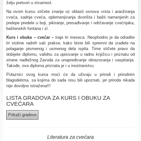
želju pretvori u stvarnost.
Na ovom kursu stičete znanje oz oblasti osnova vrsta i aranžiranja
cveća, sadnje cveća, oplemenjivanja dvorišta i bašti namenjenih za
prelepe predele u boji, pikiranje, presađivanje i održavanje cvećnjaka,
baštenskih fontana i sl.
Kurs i obuka – cvećar –
traje tri meseca. Neophodno je da odradite
tri stotine radnih sati prakse, kako biste bili spremni da izađete na
polaganje pismenog i usmenog dela ispita. Time stičete pravo da
dobijete diplomu, validnu za upisivanje u radnu knjižicu i priznatu od
strane nadležnog Zavoda za unapređivanje obrazovanja i vaspitanja.
Takođe, ova diploma priznata je i u inostranstvu.
Polaznici ovog kursa moći će da uživaju u prirodi i prirodnim
blagodetima, sa kojima do sada nisu bili upoznati, jer priroda nikada
nije dovoljno istražena!!!
LISTA GRADOVA ZA KURS I OBUKU ZA
CVEĆARA
Literatura za cvećara