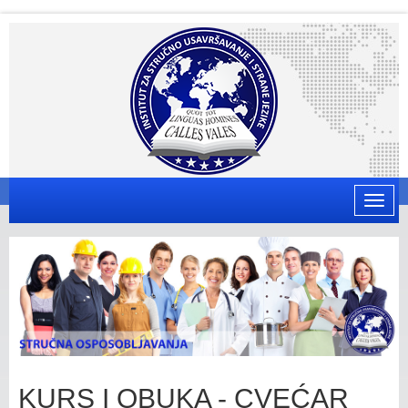
Toggle
naviga
KURS I OBUKA - CVEĆAR