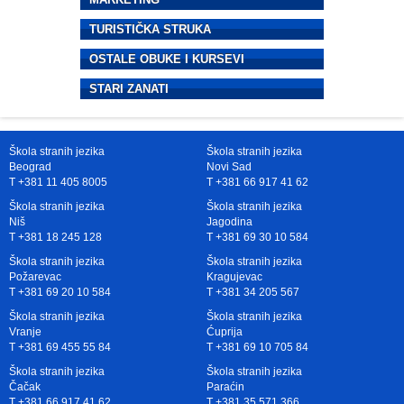
TURISTIČKA STRUKA
OSTALE OBUKE I KURSEVI
STARI ZANATI
Škola stranih jezika
Škola stranih jezika
Beograd
Novi Sad
T +381 11 405 8005
T +381 66 917 41 62
Škola stranih jezika
Škola stranih jezika
Niš
Jagodina
T +381 18 245 128
T +381 69 30 10 584
Škola stranih jezika
Škola stranih jezika
Požarevac
Kragujevac
T +381 69 20 10 584
T +381 34 205 567
Škola stranih jezika
Škola stranih jezika
Vranje
Ćuprija
T +381 69 455 55 84
T +381 69 10 705 84
Škola stranih jezika
Škola stranih jezika
Čačak
Paraćin
T +381 66 917 41 62
T +381 35 571 366