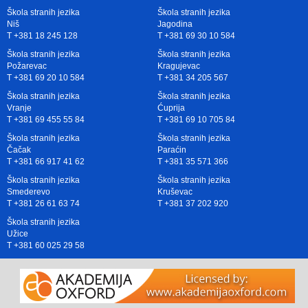
Škola stranih jezika
Škola stranih jezika
Niš
Jagodina
T +381 18 245 128
T +381 69 30 10 584
Škola stranih jezika
Škola stranih jezika
Požarevac
Kragujevac
T +381 69 20 10 584
T +381 34 205 567
Škola stranih jezika
Škola stranih jezika
Vranje
Ćuprija
T +381 69 455 55 84
T +381 69 10 705 84
Škola stranih jezika
Škola stranih jezika
Čačak
Paraćin
T +381 66 917 41 62
T +381 35 571 366
Škola stranih jezika
Škola stranih jezika
Smederevo
Kruševac
T +381 26 61 63 74
T +381 37 202 920
Škola stranih jezika
Užice
T +381 60 025 29 58