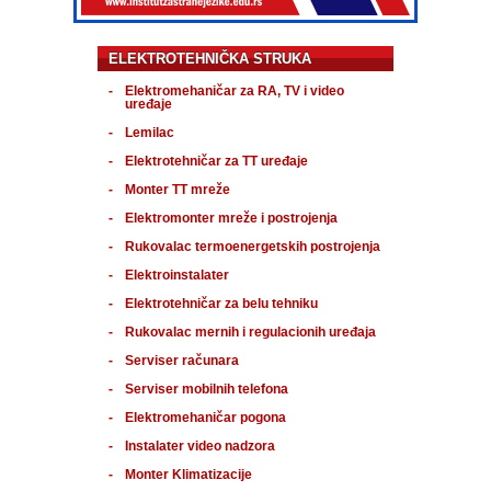
ELEKTROTEHNIČKA STRUKA
Elektromehaničar za RA, TV i video
uređaje
Lemilac
Elektrotehničar za TT uređaje
Monter TT mreže
Elektromonter mreže i postrojenja
Rukovalac termoenergetskih postrojenja
Elektroinstalater
Elektrotehničar za belu tehniku
Rukovalac mernih i regulacionih uređaja
Serviser računara
Serviser mobilnih telefona
Elektromehaničar pogona
Instalater video nadzora
Monter Klimatizacije