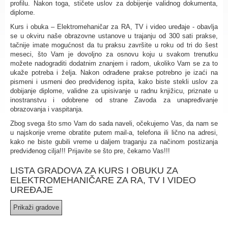
profilu. Nakon toga, stičete uslov za dobijenje validnog dokumenta,
diplome.
Kurs i obuka – Elektromehaničar za RA, TV i video uređaje - obavlja
se u okviru naše obrazovne ustanove u trajanju od 300 sati prakse,
tačnije imate mogućnost da tu praksu završite u roku od tri do šest
meseci, što Vam je dovoljno za osnovu koju u svakom trenutku
možete nadograditi dodatnim znanjem i radom, ukoliko Vam se za to
ukaže potreba i želja. Nakon odrađene prakse potrebno je izaći na
pismeni i usmeni deo predviđenog ispita, kako biste stekli uslov za
dobijanje diplome, validne za upisivanje u radnu knjižicu, priznate u
inostranstvu i odobrene od strane Zavoda za unapređivanje
obrazovanja i vaspitanja.
Zbog svega što smo Vam do sada naveli, očekujemo Vas, da nam se
u najskorije vreme obratite putem mail-a, telefona ili lično na adresi,
kako ne biste gubili vreme u daljem traganju za načinom postizanja
predviđenog cilja!!! Prijavite se što pre, čekamo Vas!!!
LISTA GRADOVA ZA KURS I OBUKU ZA
ELEKTROMEHANIČARE ZA RA, TV I VIDEO
UREĐAJE