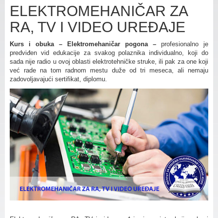
ELEKTROMEHANIČAR ZA
RA, TV I VIDEO UREĐAJE
Kurs i obuka – Elektromehaničar pogona –
profesionalno je
predviđen vid edukacije za svakog polaznika individualno, koji do
sada nije radio u ovoj oblasti elektrotehničke struke, ili pak za one koji
već rade na tom radnom mestu duže od tri meseca, ali nemaju
zadovoljavajući sertifikat, diplomu.