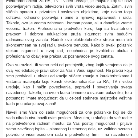
Elektromehaničar za RA, TV i video uređaje, je majstor koji se bavi
popravljanjem radija, televizora i svih vrsta video uređaja. Zatim, svih
sličnih aparata u privatnim i poslovnim objektima, koje nakon toga
održava, odnosno popravlja i brine o njihovoj ispravnosti i radu.
Takođe, ovo je veoma zahtevan i iscrpan posao, ali u današnje vreme
veeoma tražen. Profesionalno predviđen kurs, koji sa kvalitetnom
praksom i dobrom edukacijom pruža sigurnost svim budućim
radnicima ovog zanata. Radnik ove elektrotehničke struke mora biti
skoncentrisan na svoj rad u svakom trenutku. Kako bi svaki polaznik
stekao sigurnost u svoj rad, neophodna je kvalitetna obuka i
profesionalno obavljena praksa uz poznavaoce ovog zanata.
Ovo su razlozi, ili samo neki od postojećih, zbog kojih verujemo da je
ovaj vid edukacije pravi izbor za Vas i Vašu sigurnost. Na praksi koju
smo predvideli u okviru edukacije stičete znanje o karakteristikama i
vrstama materijala koje koristi elektromehaničar za RA, TV i video
uređaje, kao i način povezivanja, popravki i povezivanja svega
navedenog. Takođe, na ovom kursu brinemo o svakom polazniku, te u
potpunosti imate mogućnost da u celosti steknete majstorke veštine
kada je u pitanju ovaj zanat!
Naveli smo Vam do sada mogućnosti za one polaznike koji se do
sada nikada nisu bavili ovim poslom. Međutim, u slučaju da već radite
na predviđenom radnom mestu, za Vas postoji mogućnost i prijave
samo završnog ispita – pismenog i usmenog dela, uz validno overenu
potvrdu o višemesečnom radu u predviđenoj firmi i na navedenom