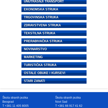
UNUTRAŠNJI TRANSPORT
EKONOMSKA STRUKA
TRGOVINSKA STRUKA
ZDRAVSTVENA STRUKA
TEKSTILNA STRUKA
PRERAĐIVAČKA STRUKA
NOVINARSTVO
MARKETING
TURISTIČKA STRUKA
OSTALE OBUKE I KURSEVI
STARI ZANATI
Škola stranih jezika
Škola stranih jezika
Beograd
Novi Sad
T +381 11 405 8005
T +381 66 917 41 62