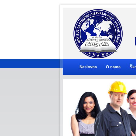
Naslovna
O nama
Ško