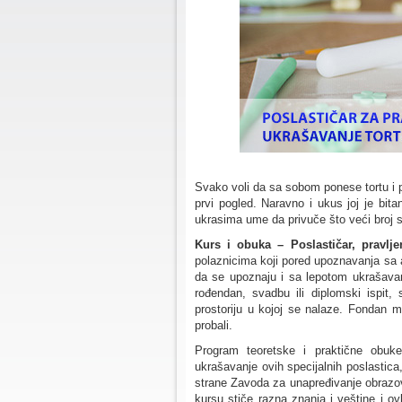
Svako voli da sa sobom ponese tortu i po
prvi pogled. Naravno i ukus joj je bitan
ukrasima ume da privuče što veći broj 
Kurs i obuka – Poslastičar, pravlje
polaznicima koji pored upoznavanja sa a
da se upoznaju i sa lepotom ukrašavanj
rođendan, svadbu ili diplomski ispit
prostoriju u kojoj se nalaze. Fondan m
probali.
Program teoretske i praktične obuke 
ukrašavanje ovih specijalnih poslastica
strane Zavoda za unapređivanje obrazova
kursu stiče razna znanja i veštine i o