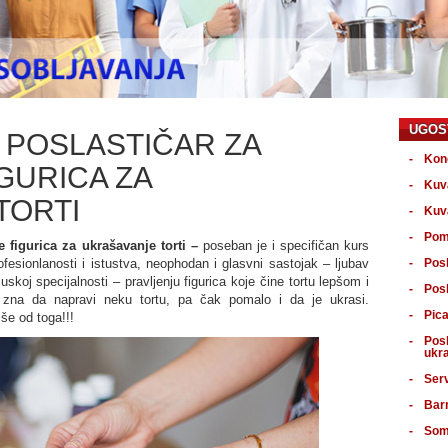
UGOS
- POSLASTIČAR ZA
Kon
GURICA ZA
Kuv
TORTI
Kuva
Pom
e figurica za ukrašavanje torti –
poseban je i specifičan kurs
fesionlanosti i istustva, neophodan i glasvni sastojak – ljubav
Posl
oj specijalnosti – pravljenju figurica koje čine tortu lepšom i
Posl
a zna da napravi neku tortu, pa čak pomalo i da je ukrasi.
Pica
še od toga!!!
Posl
ukra
Ser
Bar
Soma