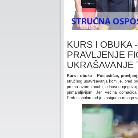
KURS I OBUKA 
PRAVLJENJE FI
UKRAŠAVANJE 
Kurs i obuka – Poslastičar, pravljenj
stručnog usavršavanja kom je, pred pro
prema ovom zanatu, odnosno njegovoj usk
primamljivijom. Jer, većina domaćic
Profesionalan rad je zasigurno mnogo vi