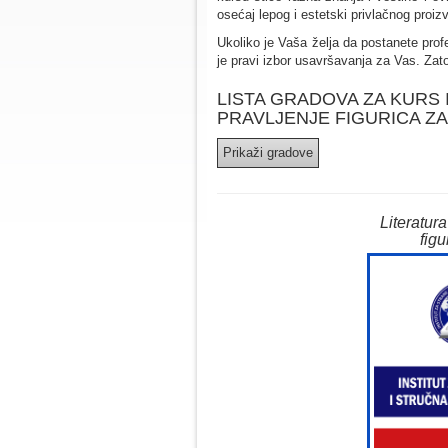
osećaj lepog i estetski privlačnog proiz
Ukoliko je Vaša želja da postanete profes
je pravi izbor usavršavanja za Vas. Zato
LISTA GRADOVA ZA KURS 
PRAVLJENJE FIGURICA Z
Literatur
figu