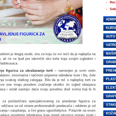
Rec
Sob
ADMIN
KURS
AUTO
VATR
MAŠI
kloni je dragoj osobi, onu za koju će svi rećii da je najlepša na
, ali će se ljudi pre takmičiti oko torte koja svojim izgledom i
GRAĐ
sladokusaca.
nje figurica za ukrašavanje torti –
namenjen je svim onim
PREH
latom, sirovinama i načinom pripreme određene kore i fila, žele
PLAS
a svakog slatkog zalogaja. Bilo da je reč o najlepšoj torti za
, sve one imaju posebno značenje ukoliko im izgled obasjava
ELEK
asa i ostali sastojci daće svoju posebnu draž svima koji bi ih
GRAF
za poslastičara specijalizovanog za pravljenje figurica za
STAK
, održava se od strane profesionalnih predavača i odobren je od
nja i vaspitanja, a čini granu ugostiteljstva. Polaznik na ovom
KOŽA
vladava posebnim tehnikama koje pored iskustva moraju imati i