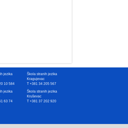
ih jezika
Škola stranih jezika
Kragujevac
20 10 584
T +381 34 205 567
ih jezika
Škola stranih jezika
o
Kruševac
61 63 74
T +381 37 202 920