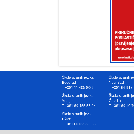
Škola stranih jezika
Škola stranih j
Beograd
Novi Sad
T +381 11 405 8005
T +381 66 917 
Škola stranih jezika
Škola stranih j
Vranje
Ćuprija
T +381 69 455 55 84
T +381 69 10 7
Škola stranih jezika
Užice
T +381 60 025 29 58