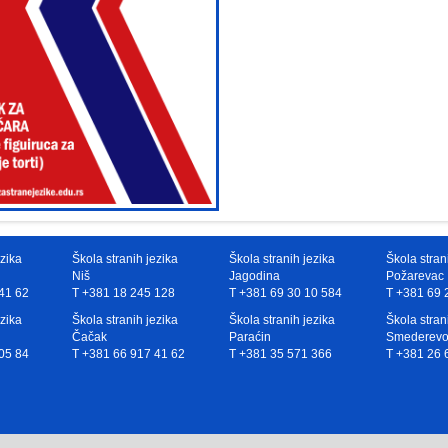
ezika
Škola stranih jezika
Škola stranih jezika
Škola stran
Niš
Jagodina
Požarevac
41 62
T +381 18 245 128
T +381 69 30 10 584
T +381 69 
ezika
Škola stranih jezika
Škola stranih jezika
Škola stran
Čačak
Paraćin
Smederev
05 84
T +381 66 917 41 62
T +381 35 571 366
T +381 26 