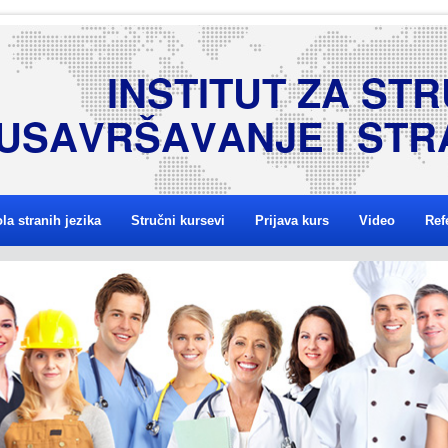
I
N
S
T
I
T
U
T
Z
A
S
T
R
U
S
A
V
R
Š
A
V
A
N
J
E
I
S
T
R
la stranih jezika
Stručni kursevi
Prijava kurs
Video
Ref