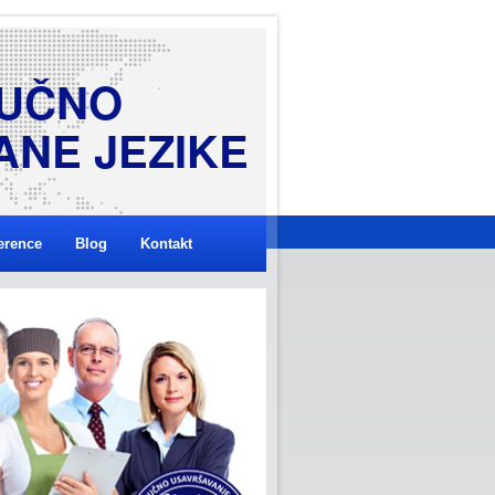
U
Č
N
O
A
N
E
J
E
Z
I
K
E
erence
Blog
Kontakt