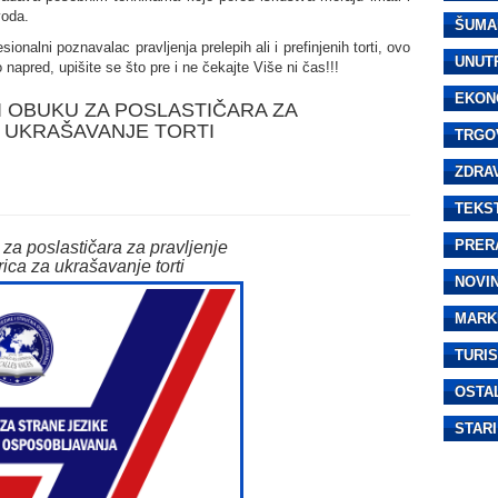
voda.
ŠUMA
ionalni poznavalac pravljenja prelepih ali i prefinjenih torti, ovo
UNUT
 napred, upišite se što pre i ne čekajte Više ni čas!!!
EKON
I OBUKU ZA POSLASTIČARA ZA
A UKRAŠAVANJE TORTI
TRGO
ZDRA
TEKS
PRER
a za poslastičara za pravljenje
rica za ukrašavanje torti
NOVI
MARK
TURI
OSTA
STARI