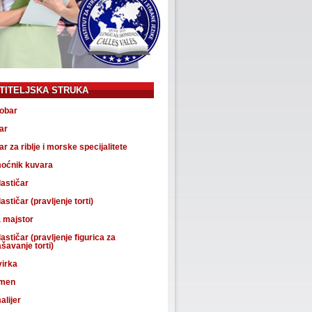
TITELJSKA STRUKA
obar
ar
r za riblje i morske specijalitete
oćnik kuvara
astičar
astičar (pravljenje torti)
 majstor
astičar (pravljenje figurica za
šavanje torti)
virka
men
lijer