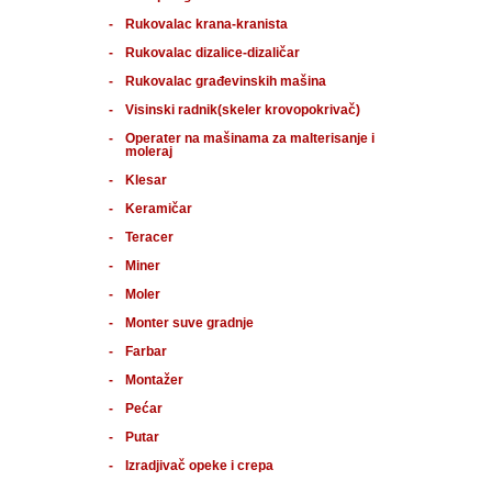
Rukovalac krana-kranista
Rukovalac dizalice-dizaličar
Rukovalac građevinskih mašina
Visinski radnik(skeler krovopokrivač)
Operater na mašinama za malterisanje i
moleraj
Klesar
Keramičar
Teracer
Miner
Moler
Monter suve gradnje
Farbar
Montažer
Pećar
Putar
Izradjivač opeke i crepa