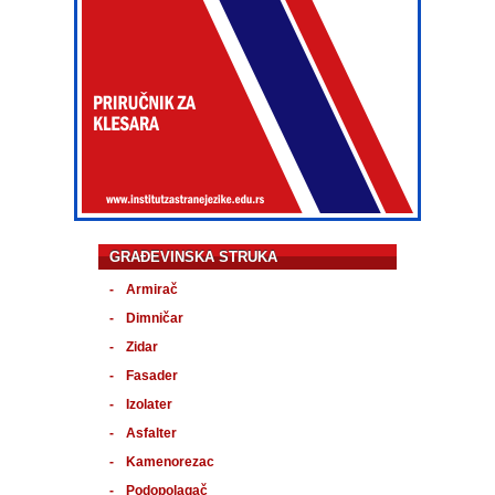
GRAĐEVINSKA STRUKA
Armirač
Dimničar
Zidar
Fasader
Izolater
Asfalter
Kamenorezac
Podopolagač