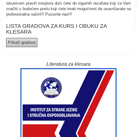
iskustvom pravih masjtora doći ćete do sigurnih rezultata koji će Vam
značiti u budućem poslu koji ćete imati mogućnost da usavršavate na
profesionalna način!!! Pozovite nas!!!
LISTA GRADOVA ZA KURS I OBUKU ZA
KLESARA
Literatura za klesara