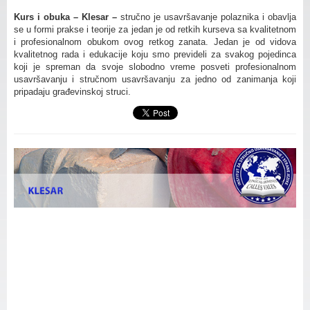
Kurs i obuka – Klesar –
stručno je usavršavanje polaznika i obavlja
se u formi prakse i teorije za jedan je od retkih kurseva sa kvalitetnom
i profesionalnom obukom ovog retkog zanata. Jedan je od vidova
kvalitetnog rada i edukacije koju smo prevideli za svakog pojedinca
koji je spreman da svoje slobodno vreme posveti profesionalnom
usavršavanju i stručnom usavršavanju za jedno od zanimanja koji
pripadaju građevinskoj struci.