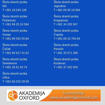
Škola stranih jezika
Škola stranih jezika
Niš
Jagodina
T +381 18 245 128
T +381 69 30 10 584
Škola stranih jezika
Škola stranih jezika
Požarevac
Kragujevac
T +381 69 20 10 584
T +381 34 205 567
Škola stranih jezika
Škola stranih jezika
Vranje
Ćuprija
T +381 69 455 55 84
T +381 69 10 705 84
Škola stranih jezika
Škola stranih jezika
Čačak
Paraćin
T +381 66 917 41 62
T +381 35 571 366
Škola stranih jezika
Škola stranih jezika
Smederevo
Kruševac
T +381 26 61 63 74
T +381 37 202 920
Škola stranih jezika
Užice
T +381 60 025 29 58