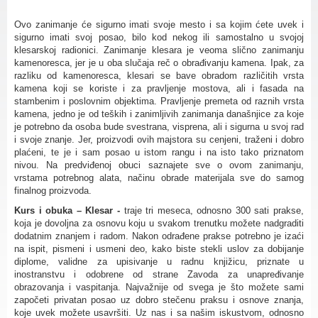
Ovo zanimanje će sigurno imati svoje mesto i sa kojim ćete uvek i
sigurno imati svoj posao, bilo kod nekog ili samostalno u svojoj
klesarskoj radionici. Zanimanje klesara je veoma slično zanimanju
kamenoresca, jer je u oba slučaja reč o obrađivanju kamena. Ipak, za
razliku od kamenoresca, klesari se bave obradom različitih vrsta
kamena koji se koriste i za pravljenje mostova, ali i fasada na
stambenim i poslovnim objektima. Pravljenje premeta od raznih vrsta
kamena, jedno je od teških i zanimljivih zanimanja današnjice za koje
je potrebno da osoba bude svestrana, visprena, ali i sigurna u svoj rad
i svoje znanje. Jer, proizvodi ovih majstora su cenjeni, traženi i dobro
plaćeni, te je i sam posao u istom rangu i na isto tako priznatom
nivou. Na predviđenoj obuci saznajete sve o ovom zanimanju,
vrstama potrebnog alata, načinu obrade materijala sve do samog
finalnog proizvoda.
Kurs i obuka – Klesar -
traje tri meseca, odnosno 300 sati prakse,
koja je dovoljna za osnovu koju u svakom trenutku možete nadgraditi
dodatnim znanjem i radom. Nakon odrađene prakse potrebno je izaći
na ispit, pismeni i usmeni deo, kako biste stekli uslov za dobijanje
diplome, validne za upisivanje u radnu knjižicu, priznate u
inostranstvu i odobrene od strane Zavoda za unapređivanje
obrazovanja i vaspitanja. Najvažnije od svega je što možete sami
započeti privatan posao uz dobro stečenu praksu i osnove znanja,
koje uvek možete usavršiti. Uz nas i sa našim iskustvom, odnosno