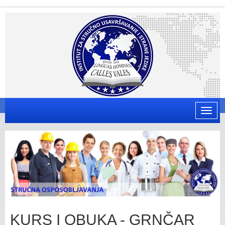
Toggle
naviga
KURS I OBUKA - GRNČAR