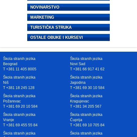
NOVINARSTVO
MARKETING
TURISTIČKA STRUKA
OSTALE OBUKE I KURSEVI
Škola stranih jezika
Škola stranih jezika
Beograd
Novi Sad
T +381 11 405 8005
T +381 66 917 41 62
Škola stranih jezika
Škola stranih jezika
Niš
Jagodina
T +381 18 245 128
T +381 69 30 10 584
Škola stranih jezika
Škola stranih jezika
Požarevac
Kragujevac
T +381 69 20 10 584
T +381 34 205 567
Škola stranih jezika
Škola stranih jezika
Vranje
Ćuprija
T +381 69 455 55 84
T +381 69 10 705 84
Škola stranih jezika
Škola stranih jezika