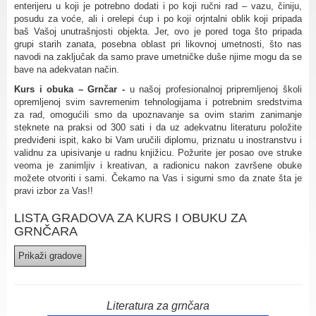
enterijeru u koji je potrebno dodati i po koji ručni rad – vazu, činiju,
posudu za voće, ali i orelepi ćup i po koji orjntalni oblik koji pripada
baš Vašoj unutrašnjosti objekta. Jer, ovo je pored toga što pripada
grupi starih zanata, posebna oblast pri likovnoj umetnosti, što nas
navodi na zaključak da samo prave umetničke duše njime mogu da se
bave na adekvatan način.
Kurs i obuka – Grnčar -
u našoj profesionalnoj pripremljenoj školi
opremljenoj svim savremenim tehnologijama i potrebnim sredstvima
za rad, omogućili smo da upoznavanje sa ovim starim zanimanje
steknete na praksi od 300 sati i da uz adekvatnu literaturu položite
predviđeni ispit, kako bi Vam uručili diplomu, priznatu u inostranstvu i
validnu za upisivanje u radnu knjižicu. Požurite jer posao ove struke
veoma je zanimljiv i kreativan, a radionicu nakon završene obuke
možete otvoriti i sami. Čekamo na Vas i sigurni smo da znate šta je
pravi izbor za Vas!!
LISTA GRADOVA ZA KURS I OBUKU ZA
GRNČARA
Literatura za grnčara