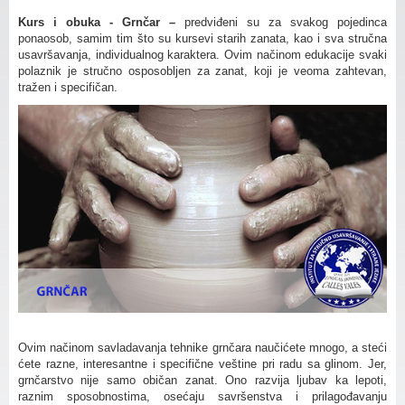
Kurs i obuka - Grnčar –
predviđeni su za svakog pojedinca
ponaosob, samim tim što su kursevi starih zanata, kao i sva stručna
usavršavanja, individualnog karaktera. Ovim načinom edukacije svaki
polaznik je stručno osposobljen za zanat, koji je veoma zahtevan,
tražen i specifičan.
Ovim načinom savladavanja tehnike grnčara naučićete mnogo, a steći
ćete razne, interesantne i specifične veštine pri radu sa glinom. Jer,
grnčarstvo nije samo običan zanat. Ono razvija ljubav ka lepoti,
raznim sposobnostima, osećaju savršenstva i prilagođavanju