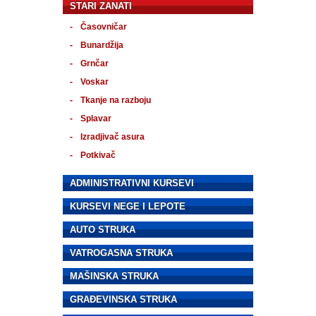
STARI ZANATI
Časovničar
Bunardžija
Grnčar
Voskar
Tkanje na razboju
Splavar
Izradjivač asura
Potkivač
ADMINISTRATIVNI KURSEVI
KURSEVI NEGE I LEPOTE
AUTO STRUKA
VATROGASNA STRUKA
MAŠINSKA STRUKA
GRAĐEVINSKA STRUKA