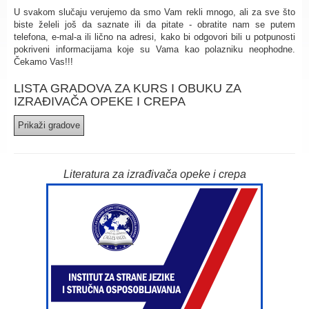
U svakom slučaju verujemo da smo Vam rekli mnogo, ali za sve što
biste želeli još da saznate ili da pitate - obratite nam se putem
telefona, e-mal-a ili lično na adresi, kako bi odgovori bili u potpunosti
pokriveni informacijama koje su Vama kao polazniku neophodne.
Čekamo Vas!!!
LISTA GRADOVA ZA KURS I OBUKU ZA
IZRAĐIVAČA OPEKE I CREPA
Literatura za izrađivača opeke i crepa