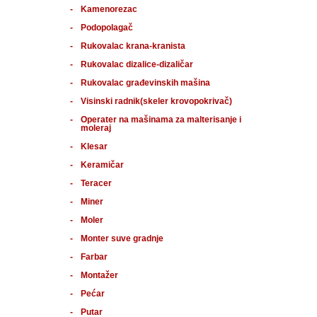
Kamenorezac
Podopolagač
Rukovalac krana-kranista
Rukovalac dizalice-dizaličar
Rukovalac građevinskih mašina
Visinski radnik(skeler krovopokrivač)
Operater na mašinama za malterisanje i
moleraj
Klesar
Keramičar
Teracer
Miner
Moler
Monter suve gradnje
Farbar
Montažer
Pećar
Putar