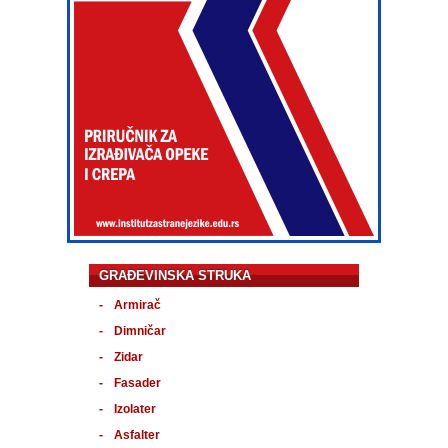
GRAĐEVINSKA STRUKA
Armirač
Dimničar
Zidar
Fasader
Izolater
Asfalter