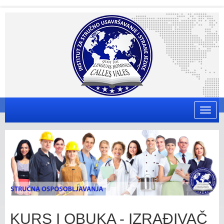
Toggle
naviga
KURS I OBUKA - IZRAĐIVAČ