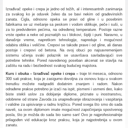
Izrađivač opeke i crepa je jedno od težih, al i interesantnih zanimanja
za svakog ko je oduvek želeo da se bavi nekim od građevinskih
zanata. Cigla, odnosno opeka se pravi od gline i u posebnim
fabrikama se uz mešanje sa peskom i vodom oblikuje, peče i suši, u
za to predviđenim pećima, na određenoj temperature. Postoje razne
vrste opeke a neke od poznatijih su i blokovi, šiplji i puni. Naravno, u
današnje vreme, napretkom tehnologije, napreduje i mogućnost
odabira oblika i veličine. Crepovi se takođe prave i od gline, ali danas
postoje i crepovi od betona. Na ovoj obuci po najsavremenijem
sistemu učenja svaki polaznik se usavršava savladavajući sve
potrebne tehnike. Pored navedenog poseban akcenat se stavlja na
zaštitu na radu i bezbednost svakog budućeg majstora.
Kurs i obuka – Izrađivač opeke i crepa –
traje tri meseca, odnosno
300 sati prakse, koja je zasigurno dovoljna za osnovu koju u svakom
trenutku možete nadgraditi dodatnim znanjem i radom. Nakon
odrađene prakse potrebno je izaći na ispit, pismeni i usmeni deo, kako
biste stekli uslov za dobijanje diplome, priznate u inostranstvu,
odobrene od strane Zavoda za unapređivanje obrazovanja i vaspitanja
i validne za upisivanje u radnu knjižicu. Pored svega što smo do sada
naveli, sa ovom diplomom imate mogućnost započinjanja spostvenog
posla, što je možda do sada bio samo san! Ovo je najprofesionalnije
prilagođen vid edukacije kroz praksu, koja je najpotrebnija u ovom
zanatu.