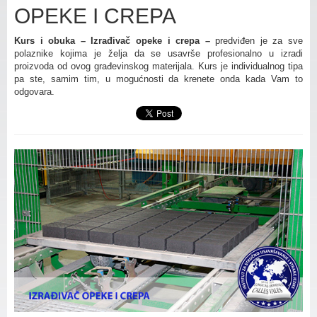
OPEKE I CREPA
Kurs i obuka – Izrađivač opeke i crepa –
predviđen je za sve
polaznike kojima je želja da se usavrše profesionalno u izradi
proizvoda od ovog građevinskog materijala. Kurs je individualnog tipa
pa ste, samim tim, u mogućnosti da krenete onda kada Vam to
odgovara.