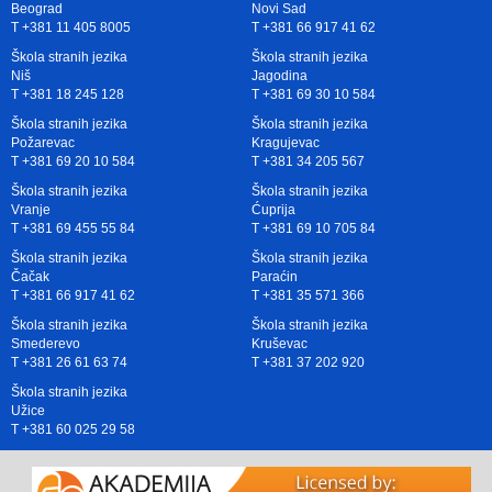
Beograd
Novi Sad
T +381 11 405 8005
T +381 66 917 41 62
Škola stranih jezika
Škola stranih jezika
Niš
Jagodina
T +381 18 245 128
T +381 69 30 10 584
Škola stranih jezika
Škola stranih jezika
Požarevac
Kragujevac
T +381 69 20 10 584
T +381 34 205 567
Škola stranih jezika
Škola stranih jezika
Vranje
Ćuprija
T +381 69 455 55 84
T +381 69 10 705 84
Škola stranih jezika
Škola stranih jezika
Čačak
Paraćin
T +381 66 917 41 62
T +381 35 571 366
Škola stranih jezika
Škola stranih jezika
Smederevo
Kruševac
T +381 26 61 63 74
T +381 37 202 920
Škola stranih jezika
Užice
T +381 60 025 29 58