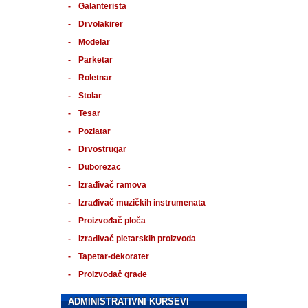
Galanterista
Drvolakirer
Modelar
Parketar
Roletnar
Stolar
Tesar
Pozlatar
Drvostrugar
Duborezac
Izrađivač ramova
Izrađivač muzičkih instrumenata
Proizvođač ploča
Izrađivač pletarskih proizvoda
Tapetar-dekorater
Proizvođač građe
ADMINISTRATIVNI KURSEVI