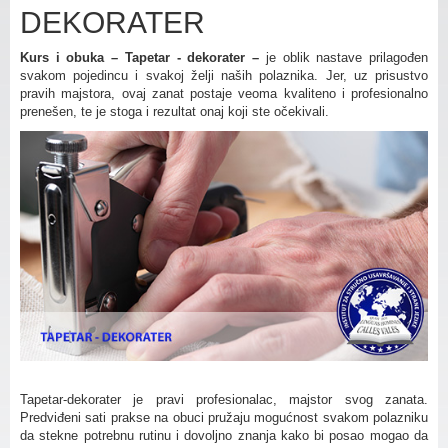
DEKORATER
Kurs i obuka – Tapetar - dekorater –
je oblik nastave prilagođen
svakom pojedincu i svakoj želji naših polaznika. Jer, uz prisustvo
pravih majstora, ovaj zanat postaje veoma kvaliteno i profesionalno
prenešen, te je stoga i rezultat onaj koji ste očekivali.
Tapetar-dekorater je pravi profesionalac, majstor svog zanata.
Predviđeni sati prakse na obuci pružaju mogućnost svakom polazniku
da stekne potrebnu rutinu i dovoljno znanja kako bi posao mogao da