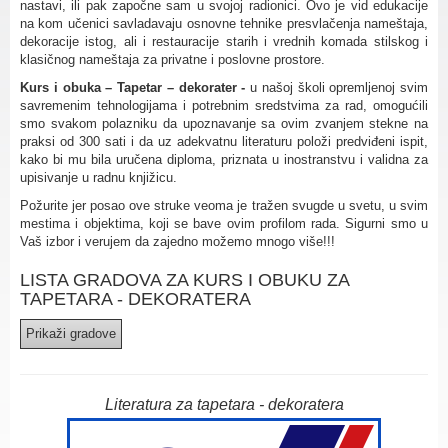
nastavi, ili pak započne sam u svojoj radionici. Ovo je vid edukacije
na kom učenici savladavaju osnovne tehnike presvlačenja nameštaja,
dekoracije istog, ali i restauracije starih i vrednih komada stilskog i
klasičnog nameštaja za privatne i poslovne prostore.
Kurs i obuka – Tapetar – dekorater -
u našoj školi opremljenoj svim
savremenim tehnologijama i potrebnim sredstvima za rad, omogućili
smo svakom polazniku da upoznavanje sa ovim zvanjem stekne na
praksi od 300 sati i da uz adekvatnu literaturu položi predviđeni ispit,
kako bi mu bila uručena diploma, priznata u inostranstvu i validna za
upisivanje u radnu knjižicu.
Požurite jer posao ove struke veoma je tražen svugde u svetu, u svim
mestima i objektima, koji se bave ovim profilom rada. Sigurni smo u
Vaš izbor i verujem da zajedno možemo mnogo više!!!
LISTA GRADOVA ZA KURS I OBUKU ZA
TAPETARA - DEKORATERA
Literatura za tapetara - dekoratera