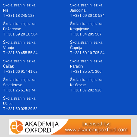
Škola stranih jezika
Škola stranih jezika
Niš
Jagodina
T +381 18 245 128
T +381 69 30 10 584
Škola stranih jezika
Škola stranih jezika
Požarevac
Kragujevac
T +381 69 20 10 584
T +381 34 205 567
Škola stranih jezika
Škola stranih jezika
Vranje
Ćuprija
T +381 69 455 55 84
T +381 69 10 705 84
Škola stranih jezika
Škola stranih jezika
Čačak
Paraćin
T +381 66 917 41 62
T +381 35 571 366
Škola stranih jezika
Škola stranih jezika
Smederevo
Kruševac
T +381 26 61 63 74
T +381 37 202 920
Škola stranih jezika
Užice
T +381 60 025 29 58