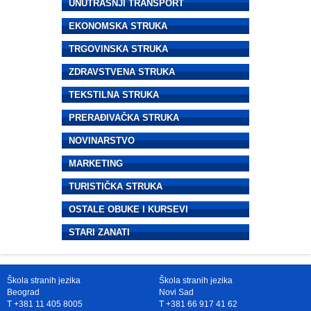
UNUTRAŠNJI TRANSPORT
EKONOMSKA STRUKA
TRGOVINSKA STRUKA
ZDRAVSTVENA STRUKA
TEKSTILNA STRUKA
PRERAĐIVAČKA STRUKA
NOVINARSTVO
MARKETING
TURISTIČKA STRUKA
OSTALE OBUKE I KURSEVI
STARI ZANATI
Škola stranih jezika
Škola stranih jezika
Beograd
Novi Sad
T +381 11 405 8005
T +381 66 917 41 62