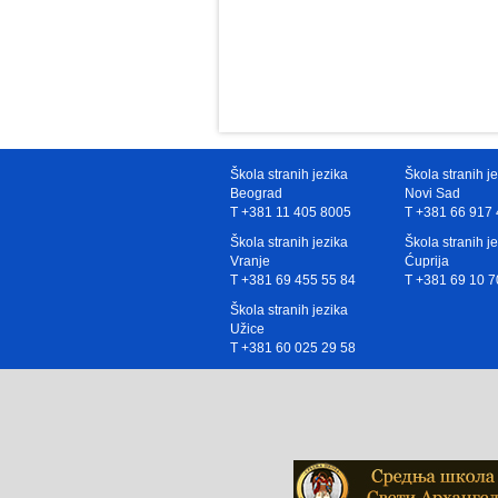
Škola stranih jezika
Škola stranih j
Beograd
Novi Sad
T +381 11 405 8005
T +381 66 917 
Škola stranih jezika
Škola stranih j
Vranje
Ćuprija
T +381 69 455 55 84
T +381 69 10 7
Škola stranih jezika
Užice
T +381 60 025 29 58