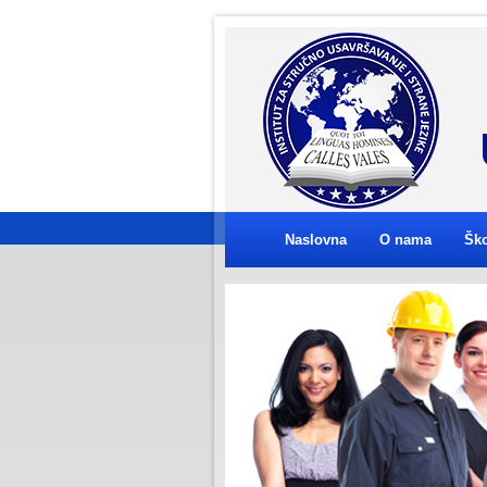
Naslovna
O nama
Ško