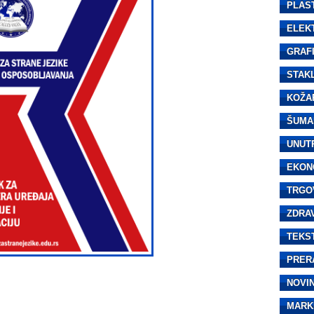
PLAS
ELEK
GRAF
STAK
KOŽA
ŠUMA
UNUT
EKON
TRGO
ZDRA
TEKS
PRER
NOVI
MARK