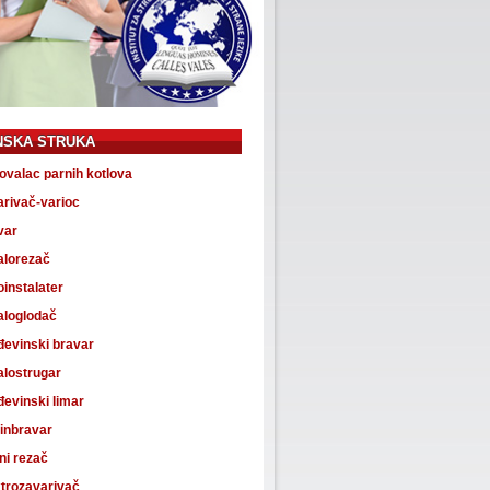
NSKA STRUKA
ovalac parnih kotlova
arivač-varioc
var
alorezač
instalater
aloglodač
đevinski bravar
alostrugar
evinski limar
inbravar
ni rezač
ktrozavarivač