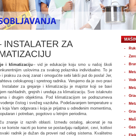
MAŠI
– INSTALATER ZA
Ruk
IMATIZACIJU
Zav
Bra
e i klimatizaciju
– vid je edukacije koju smo u našoj školi
konkurentnijim uslovima za svakog polaznika individualno. To je
Met
 i praksu za ovaj zanat i omogućite sebi lakši put do posla! Jer,
Vodo
ahteva celokupnog i spretnog radnika. Verujemo da je ovo pravi
nstalater za grejanje i klimatizaciju je majstor koji se bavi
Met
jem rashladnih, grejnih i uređaja za klimatizaciju. Sve istaknuto
Gra
ama i drugim objektima. Pod klimatizacijom se podrazumeva
izvođenje čistog i svežeg vazduha. Podešavanjem temperature u
Met
u koja Vam odgovara i koja je prijatna u određenim momentima,
Građ
 popularan i potreban, pogotovo u letnjim periodima.
Maš
tiču znanje iz raznih oblasti. Između ostalog, akcenat je na
Gas
 se koriste nacrti po kome se postavljaju radijatori, cevi, kotlovi
svaki radnik je dužan da proveri rad celog sistema. Kvalitetno
Ele