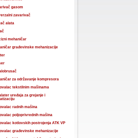
arivač gasom
erzalni zavarivač
ač alata
ač
cizni mehaničar
aničar građevinske mehanizacije
ter
ser
alobrusač
aničar za održavanje kompresora
ovalac tekstilnim mašinama
alater uređaja za grejanje i
atizaciju
ovalac radnih mašina
ovalac poljoprivrednih mašina
ovalac kotlovskih postrojenja ATK VP
ovalac građevinske mehanizacije