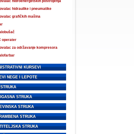
valac hidroenergetskih postrojenja
valac hidraulike i pneumatike
ovalac grafičkih mašina
ar
alobušač
 operater
ovalac za održavanje kompresora
alofarbar
ISTRATIVNI KURSEVI
EVI NEGE I LEPOTE
 STRUKA
OGASNA STRUKA
EVINSKA STRUKA
RAMBENA STRUKA
TITELJSKA STRUKA