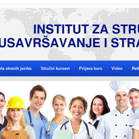
I
N
S
T
I
T
U
T
Z
A
S
T
R
U
S
A
V
R
Š
A
V
A
N
J
E
I
S
T
R
la stranih jezika
Stručni kursevi
Prijava kurs
Video
Ref