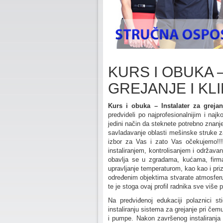
KURS I OBUKA 
GREJANJE I KL
Kurs i obuka – Instalater za grejanj
predvideli po najprofesionalnijim i naj
jedini način da steknete potrebno znanje
savladavanje oblasti mešinske struke z
izbor za Vas i zato Vas očekujemo!!! I
instaliranjem, kontrolisanjem i održavan
obavlja se u zgradama, kućama, firm
upravljanje temperaturom, kao kao i pr
određenim objektima stvarate atmosfer
te je stoga ovaj profil radnika sve više
Na predviđenoj edukaciji polaznici s
instaliranju sistema za grejanje pri čemu
i pumpe. Nakon završenog instaliranja 