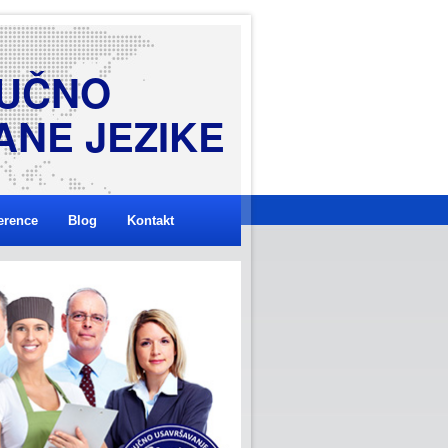
U
Č
N
O
A
N
E
J
E
Z
I
K
E
erence
Blog
Kontakt