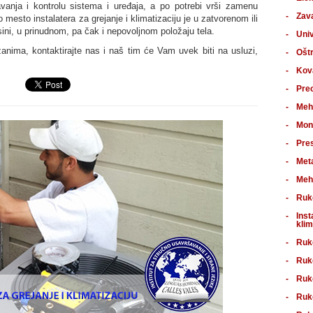
vanja i kontrolu sistema i uređaja, a po potrebi vrši zamenu
Zav
 mesto instalatera za grejanje i klimatizaciju je u zatvorenom ili
ni, u prinudnom, pa čak i nepovoljnom položaju tela.
Univ
nima, kontaktirajte nas i naš tim će Vam uvek biti na usluzi,
Oštr
Kov
Pre
Meh
Mon
Pre
Met
Meh
Ruk
Inst
klim
Ruk
Ruk
Ruk
Ruk