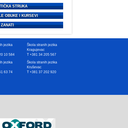
STIČKA STRUKA
LE OBUKE I KURSEVI
 ZANATI
ih jezika
Škola stranih jezika
Kragujevac
20 10 584
T +381 34 205 567
ih jezika
Škola stranih jezika
o
Kruševac
61 63 74
T +381 37 202 920