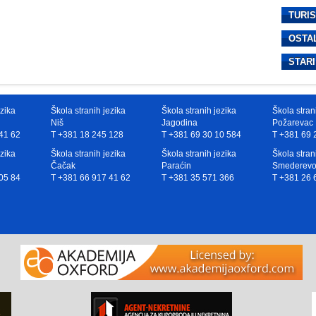
TURI
OSTA
STARI
ezika
Škola stranih jezika
Škola stranih jezika
Škola stran
Niš
Jagodina
Požarevac
41 62
T +381 18 245 128
T +381 69 30 10 584
T +381 69 
ezika
Škola stranih jezika
Škola stranih jezika
Škola stran
Čačak
Paraćin
Smederev
05 84
T +381 66 917 41 62
T +381 35 571 366
T +381 26 