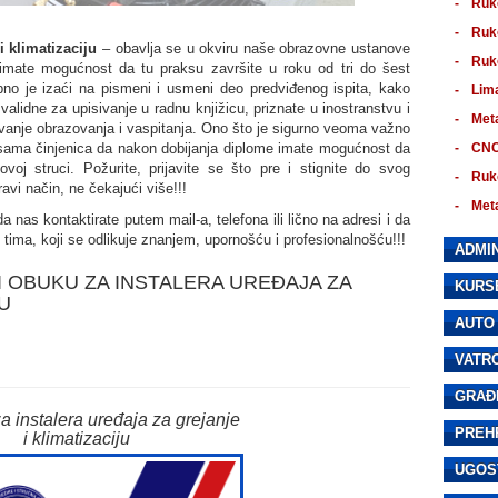
Ruko
Ruko
 i klimatizaciju
– obavlja se u okviru naše obrazovne ustanove
Ruk
e imate mogućnost da tu praksu završite u roku od tri do šest
no je izaći na pismeni i usmeni deo predviđenog ispita, kako
Lim
 validne za upisivanje u radnu knjižicu, priznate u inostranstvu i
Met
anje obrazovanja i vaspitanja. Ono što je sigurno veoma važno
sama činjenica da nakon dobijanja diplome imate mogućnost da
CNC
oj struci. Požurite, prijavite se što pre i stignite do svog
Ruk
avi način, ne čekajući više!!!
Met
nas kontaktirate putem mail-a, telefona ili lično na adresi i da
tima, koji se odlikuje znanjem, upornošću i profesionalnošću!!!
ADMIN
I OBUKU ZA INSTALERA UREĐAJA ZA
KURS
U
AUTO
VATR
GRAĐ
za instalera uređaja za grejanje
PREH
i klimatizaciju
UGOS