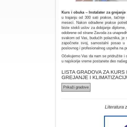
Kurs i obuka – Instalater za grejanje
u trajanju od 300 sati prakse, tačnij
meseci. Nakon odrađene prakse potreb
biste stekli uslov za dobijanje diplome,
odobrene od strane Zavoda za unapređiv
svakom od Vas, budućih polaznika, je 
započnete svoj, samostalni posao u ov
poslovnog i profesionalnog uspeha na pr
Očekujemo Vas da nam se pridružite i da 
u najskorije vreme postanete deo našeg 
LISTA GRADOVA ZA KURS 
GREJANJE I KLIMATIZACIJ
Literatura 