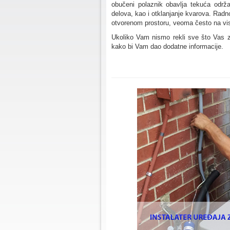
obučeni polaznik obavlja tekuća održa
delova, kao i otklanjanje kvarova. Radno
otvorenom prostoru, veoma često na visi
Ukoliko Vam nismo rekli sve što Vas za
kako bi Vam dao dodatne informacije.