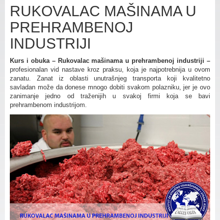
RUKOVALAC MAŠINAMA U
PREHRAMBENOJ
INDUSTRIJI
Kurs i obuka – Rukovalac mašinama u prehrambenoj industriji –
profesionalan vid nastave kroz praksu, koja je najpotrebnija u ovom
zanatu. Zanat iz oblasti unutrašnjeg transporta koji kvalitetno
savladan može da donese mnogo dobiti svakom polazniku, jer je ovo
zanimanje jedno od traženijih u svakoj firmi koja se bavi
prehrambenom industrijom.