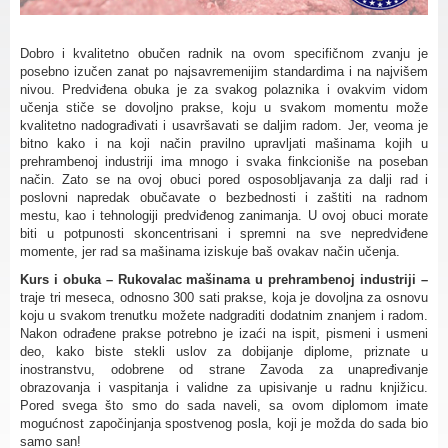
Dobro i kvalitetno obučen radnik na ovom specifičnom zvanju je
posebno izučen zanat po najsavremenijim standardima i na najvišem
nivou. Predviđena obuka je za svakog polaznika i ovakvim vidom
učenja stiče se dovoljno prakse, koju u svakom momentu može
kvalitetno nadograđivati i usavršavati se daljim radom. Jer, veoma je
bitno kako i na koji način pravilno upravljati mašinama kojih u
prehrambenoj industriji ima mnogo i svaka finkcioniše na poseban
način. Zato se na ovoj obuci pored osposobljavanja za dalji rad i
poslovni napredak obučavate o bezbednosti i zaštiti na radnom
mestu, kao i tehnologiji predviđenog zanimanja. U ovoj obuci morate
biti u potpunosti skoncentrisani i spremni na sve nepredviđene
momente, jer rad sa mašinama iziskuje baš ovakav način učenja.
Kurs i obuka – Rukovalac mašinama u prehrambenoj industriji –
traje tri meseca, odnosno 300 sati prakse, koja je dovoljna za osnovu
koju u svakom trenutku možete nadgraditi dodatnim znanjem i radom.
Nakon odrađene prakse potrebno je izaći na ispit, pismeni i usmeni
deo, kako biste stekli uslov za dobijanje diplome, priznate u
inostranstvu, odobrene od strane Zavoda za unapređivanje
obrazovanja i vaspitanja i validne za upisivanje u radnu knjižicu.
Pored svega što smo do sada naveli, sa ovom diplomom imate
mogućnost započinjanja spostvenog posla, koji je možda do sada bio
samo san!