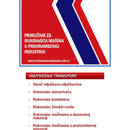
UNUTRAŠNJI TRANSPORT
Vozač viljuškara-viljuškarista
Rukovalac utovarivača
Rukovalac kontejnera
Rukovalac šinskih vozila
Rukovalac mašinama u duvanskoj
industriji
Rukovalac mašinama u prehrambenoj
industriji