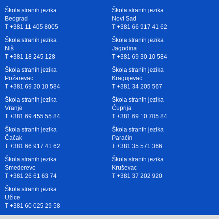
Škola stranih jezika
Škola stranih jezika
Beograd
Novi Sad
T +381 11 405 8005
T +381 66 917 41 62
Škola stranih jezika
Škola stranih jezika
Niš
Jagodina
T +381 18 245 128
T +381 69 30 10 584
Škola stranih jezika
Škola stranih jezika
Požarevac
Kragujevac
T +381 69 20 10 584
T +381 34 205 567
Škola stranih jezika
Škola stranih jezika
Vranje
Ćuprija
T +381 69 455 55 84
T +381 69 10 705 84
Škola stranih jezika
Škola stranih jezika
Čačak
Paraćin
T +381 66 917 41 62
T +381 35 571 366
Škola stranih jezika
Škola stranih jezika
Smederevo
Kruševac
T +381 26 61 63 74
T +381 37 202 920
Škola stranih jezika
Užice
T +381 60 025 29 58