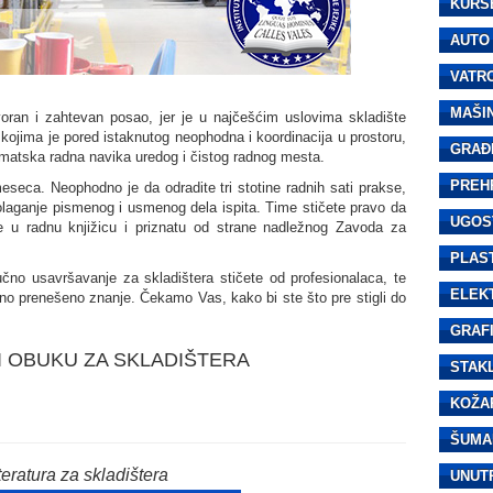
KURS
AUTO
VATR
MAŠI
oran i zahtevan posao, jer je u najčešćim uslovima skladište
kojima je pored istaknutog neophodna i koordinacija u prostoru,
GRAĐ
ematska radna navika uredog i čistog radnog mesta.
PREH
meseca. Neophodno je da odradite tri stotine radnih sati prakse,
polaganje pismenog i usmenog dela ispita. Time stičete pravo da
UGOS
je u radnu knjižicu i priznatu od strane nadležnog Zavoda za
PLAS
ručno usavršavanje za skladištera stičete od profesionalaca, te
ELEK
no prenešeno znanje. Čekamo Vas, kako bi ste što pre stigli do
GRAF
I OBUKU ZA SKLADIŠTERA
STAK
KOŽA
ŠUMA
teratura za skladištera
UNUT