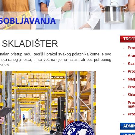
TRGO
- SKLADIŠTER
Pro
nalan pristup radu, teoriji i praksi svakog polaznika kome je ovo
Aran
ska ranog ,mesta, ili se već na njemu nalazi, ali bez potrebnog
Kasi
oziva.
Pro
Mag
Prod
Skla
Pro
mate
Prod
ADMIN