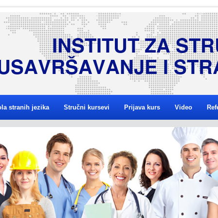
I
N
S
T
I
T
U
T
Z
A
S
T
R
U
S
A
V
R
Š
A
V
A
N
J
E
I
S
T
R
la stranih jezika
Stručni kursevi
Prijava kurs
Video
Ref