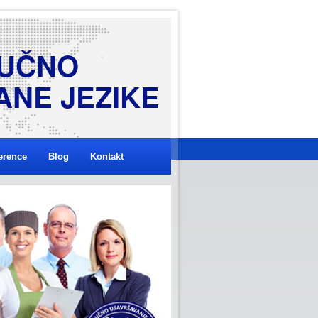
U
Č
N
O
A
N
E
J
E
Z
I
K
E
erence
Blog
Kontakt