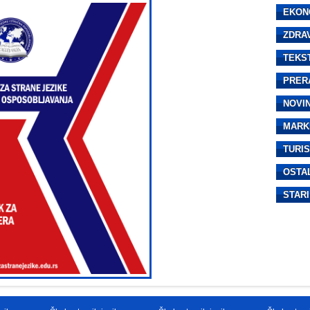
EKON
ZDRA
TEKS
PRER
NOVI
MARK
TURI
OSTA
STARI