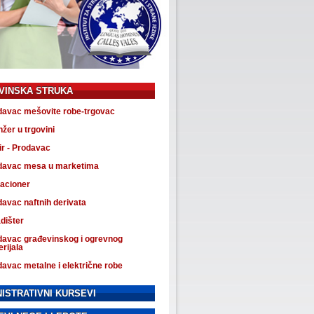
VINSKA STRUKA
davac mešovite robe-trgovac
žer u trgovini
r - Prodavac
davac mesa u marketima
acioner
avac naftnih derivata
dišter
davac građevinskog i ogrevnog
rijala
avac metalne i električne robe
ISTRATIVNI KURSEVI