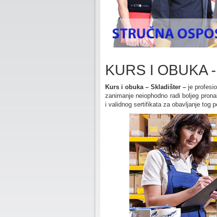
KURS I OBUKA 
Kurs i obuka – Skladišter –
je profesio
zanimanje neiophodno radi boljeg pronal
i validnog sertifikata za obavljanje tog p