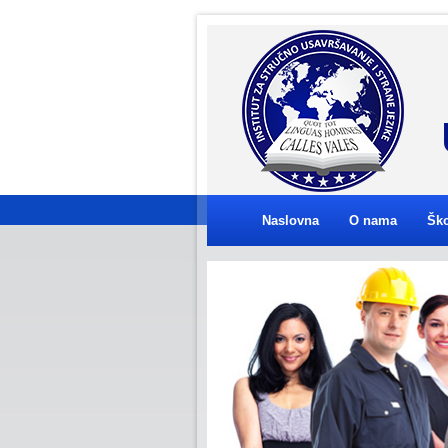
Naslovna
O nama
Ško