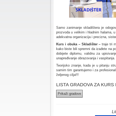
Samo zanimanje skladištera je odogov
prozvoda u velikim i hladnim halama, u 
adekvatna organizacija i precizna, sist
Kurs i obuka – Skladišter –
traje tri 
kako biste bili spremni da izađete na 
dobijete diplomu, validnu za upisivan
unapređivanje obrazovanja i vaspitanja.
Teorijsko znanje, kada je u pitanju st
samim tim garantujemo i za profesional
željenog cilja!!!
LISTA GRADOVA ZA KURS 
Li